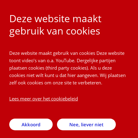
Deze website maakt
gebruik van cookies
Project Cordial
Deze website maakt gebruik van cookies Deze website
Terug
toont video’s van o.a. YouTube. Dergelijke partijen
plaatsen cookies (third party cookies). Als u deze
Team
cookies niet wilt kunt u dat hier aangeven. Wij plaatsen
zelf ook cookies om onze site te verbeteren.
UMC Utrecht
uitklapper, klik om te op
Lees meer over het cookiebeleid
UNIMORE
uitklapper, klik om te opene
Akkoord
Nee, liever niet